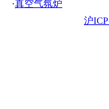
·
真空气氛炉
Copyright 版权所有
沪ICP
18930058003 电子邮箱: 
苏省苏州市昆山市曙光路1