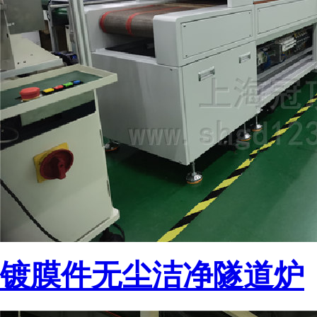
镀膜件无尘洁净隧道炉