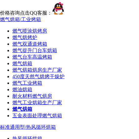
价格咨询点击QQ客服：
燃气烘箱/工业烤箱
燃气喷涂烘烤房
燃气烘烤炉
燃气双通道烤箱
燃气提升门台车烘箱
燃气台车高温烤箱
燃气烘箱
燃气烘箱烘房生产厂家
450度天然气烘烤干燥炉
燃气工业烤箱
燃油烘箱
耐火材料燃气烘房
燃气工业烘箱生产厂家
燃气烘箱
五金表面处理燃气烘箱
标准通用型/热风循环烘箱
热风循环烘箱