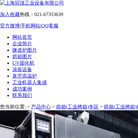
加入收藏
热线：021-67353639
官方微博
|
手机网站
|
QQ客服
网站首页
企业简介
隧道炉图片
烘箱图片
UV固化机
涂装设备
真空高温炉
工业机器人集成
成功案例
联系我们
您当前位置:
>
产品中心
>
烘箱(工业烤箱)专区
>
烘箱(工业烤箱