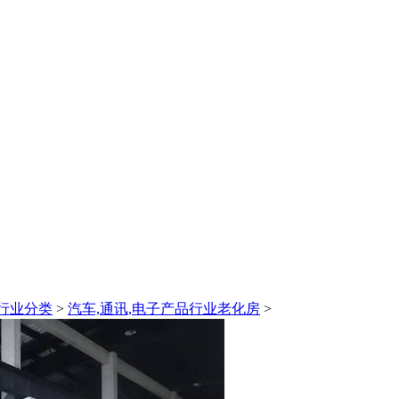
)行业分类
>
汽车,通讯,电子产品行业老化房
>