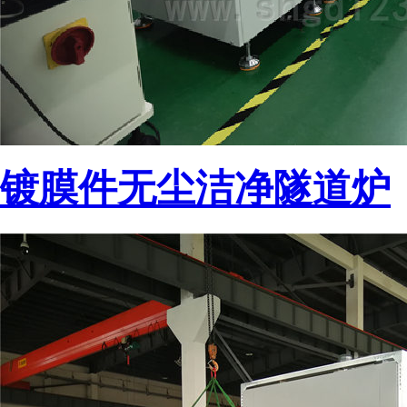
镀膜件无尘洁净隧道炉